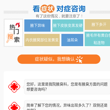
腋下多汗
腋下异味
腋下皮肤变黑发硬
腋毛伴有黄白
内衣腋窝部位发黄变
油耳朵
粘连物
色
症状疑似，我想确认
您好，这里是我院腋臭科，您是有腋臭方面的问题
想要咨询吗？
简单了解下您的情况，异味出现多久了？双侧还是